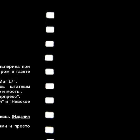
льперина при
ром в газете
Миг 17".
юсь штатным
 и мосты.
ерпресс".
я" и "Невское
сквы.
(Издания
ами и просто