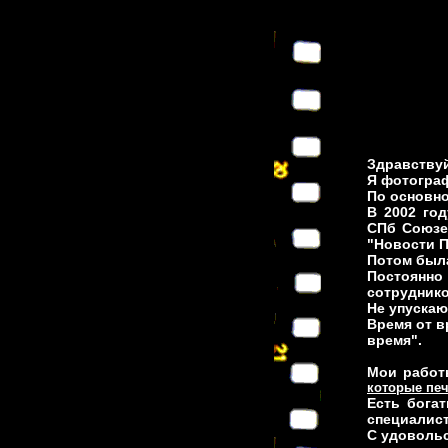
Здравствуй
Я фотогра
По основно
В 2002 го
СПб Союзе
"Новости П
Потом была
Постоянн
сотрудник
Не упускаю
Время от в
время".
Мои работ
которые пе
Есть бога
специалист
С удовольс