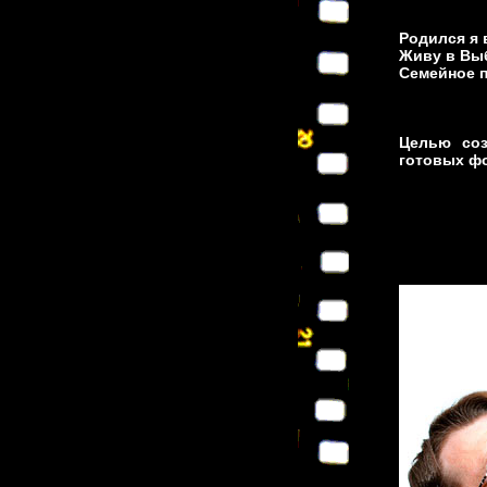
Родился я в
Живу в Выб
Семейное п
Целью соз
готовых ф