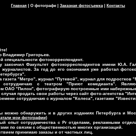
Главная
|
О фотографе
|
Заказная фотосъемка
|
Контакты
те!
ф Владимир Григорьев.
й специальности фотокорреспондент.
ду закончил Факультет фотокорреспондентов имени Ю.А. Га
 журналистов. За год до его окончания уже работал фотоко
етербурга".
 газета "Метро", журнал "Путевой", журнал для подростков "
о сотрудничаю с театром "Приют комедианта". Явля
ом ОАО "Пилон", фотографирую построенные ими набережные
 случая продать свои работы через сайт фото-агентства "Инт
ремени сотрудничаю с журналом "Колеса", газетами "Извести
ы можно обнаружить и в других изданиях Петербурга и Мо
чатали мои фотографии)
тый опыт сотрудничества с Pr отделами, рекламными отдел
ами по связям с общественностью многих организаций.
твием принимаю заказы и от частных лиц.