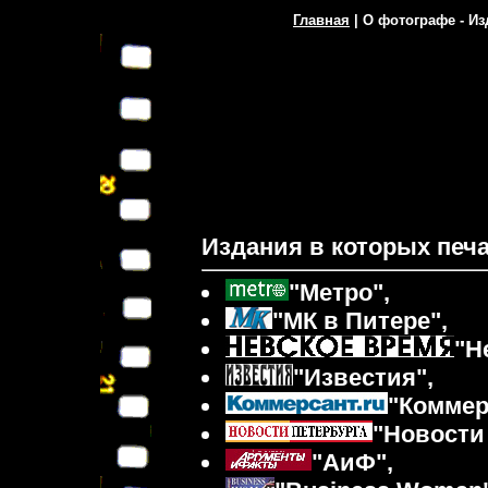
Главная
|
О фотографе - И
Издания в которых печ
"Метро",
"МК в Питере",
"Н
"Известия",
"Коммер
"Новости
"АиФ",