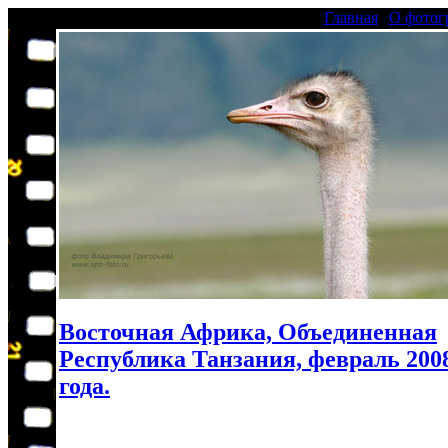
Главная
|
О фотог
Восточная Африка, Объединенная
Республика Танзания, февраль 200
года.