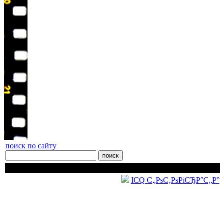
поиск по сайту
ЗАКАЗЫВАЙТЕ ФОТОСЪЕМКУ ПО ТЕЛЕФОНУ (812) 909-
ICQ С„РѕС‚РѕРіСЂР°С„Р°