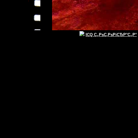
ICQ С„РѕС‚РѕРіСЂР°С„Р°