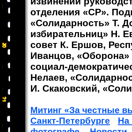
извинений руководст
отделения «СР». Под
«Солидарность» Т. Д
избирательниц» Н. 
совет К. Ершов, Рес
Иванцов, «Оборона» 
социал-демократиче
Нелаев, «Солидарнос
И. Скаковский, «Сол
Митинг «За честные вы
Санкт-Петербурге
На
фотографе.
Новости.