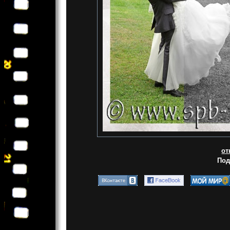
от
Под