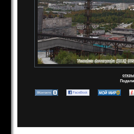
откры
Подели