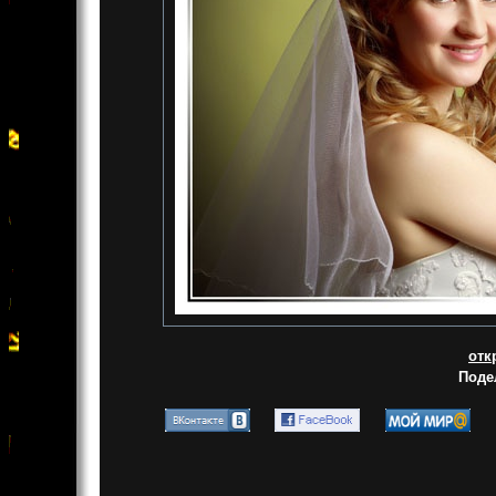
отк
Поде