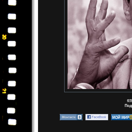
от
Под