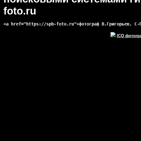
foto.ru
<a href="https://spb-foto.ru">фотограф В.Григорьев, С-
ICQ фотогр