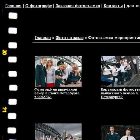
Главная
|
О фотографе
|
Заказная фотосъемка
|
Контакты
| для те
Главная
»
Фото на заказ
»
Фотосъемка мероприяти
Фотограф на выпускной
Как заказать фотосъе
вечер в Санкт-Петербурге,
выпускного вечера в
т. 9092732.
Петербурге?