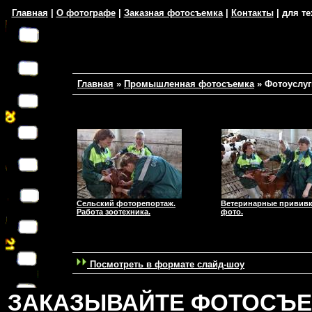
Главная
|
О фотографе
|
Заказная фотосъемка
|
Контакты
| для те
Главная
»
Промышленная фотосъемка
»
Фотоуслуг
Сельский фоторепортаж.
Ветеринарные прививк
Работа зоотехника.
фото.
Посмотреть в формате слайд-шоу
ЗАКАЗЫВАЙТЕ ФОТОСЪЕМК