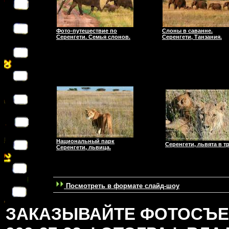
Фото-путешествие по
Слоны в саванне.
Серенгети. Семья слонов.
Серенгети, Танзания.
Национальный парк
Серенгети, львята в т
Серенгети, львица.
Посмотреть в формате слайд-шоу
ЗАКАЗЫВАЙТЕ ФОТОСЪЕМК