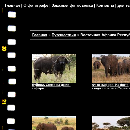
Главная
|
О фотографе
|
Заказная фотосъемка
|
Контакты
| для те
Главная
»
Путешествия
»
Восточная Африка Респуб
Буйвол. Снято на джип-
Фото-сафари. На фото,
сафари.
стадо слонов в Серенге