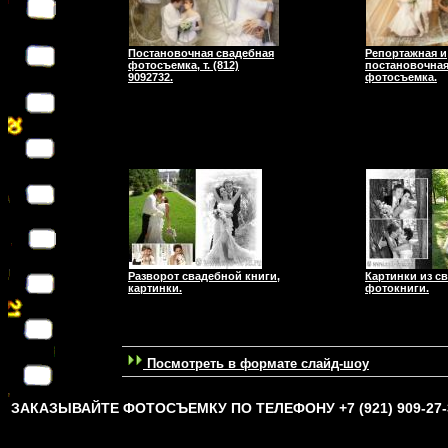
Постановочная свадебная
Репортажная и
фотосъемка, т. (812)
постановочная
9092732.
фотосъемка.
Разворот свадебной книги,
Картинки из с
картинки.
фотокниги.
Посмотреть в формате слайд-шоу
ЗАКАЗЫВАЙТЕ ФОТОСЪЕМКУ ПО ТЕЛЕФОНУ +7 (921) 909-27