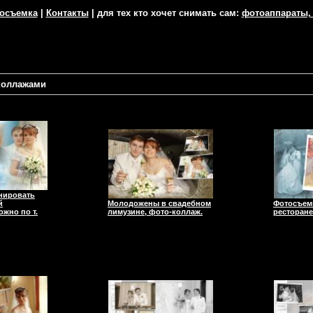
тосъемка
|
Контакты
| для тех кто хочет снимать сам:
фотоаппараты,
коллажами
нировать
й
Молодожены в свадебном
Фотосъем
жно по т.
лимузине, фото-коллаж.
ресторане,