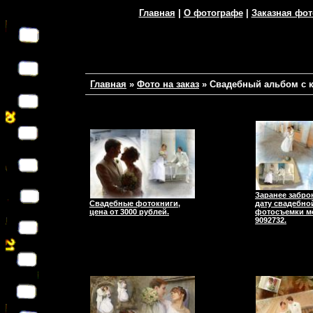
Главная
|
О фотографе
|
Заказная фо
Главная
»
Фото на заказ
»
Свадебный альбом с 
Заранее забро
Свадебные фотокниги,
дату свадебно
цена от 3000 рублей.
фотосъемки мо
9092732.