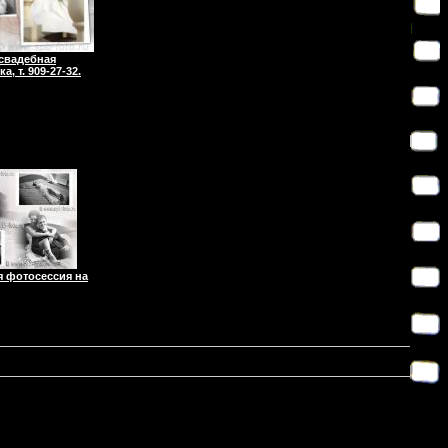
свадебная
, т. 909-27-32.
 фотосессия на