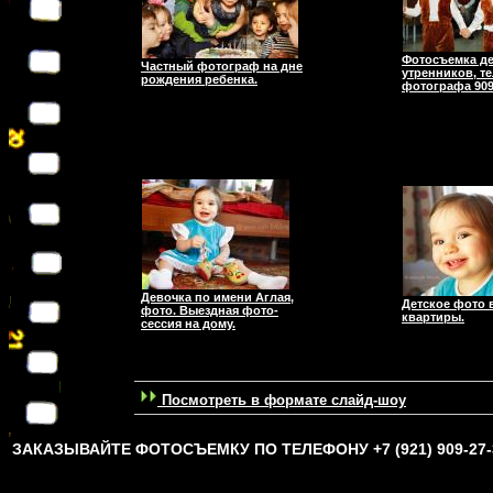
Фотосъемка де
Частный фотограф на дне
утренников, те
рождения ребенка.
фотографа 909
Девочка по имени Аглая,
Детское фото 
фото. Выездная фото-
квартиры.
сессия на дому.
Посмотреть в формате слайд-шоу
ЗАКАЗЫВАЙТЕ ФОТОСЪЕМКУ ПО ТЕЛЕФОНУ +7 (921) 909-27