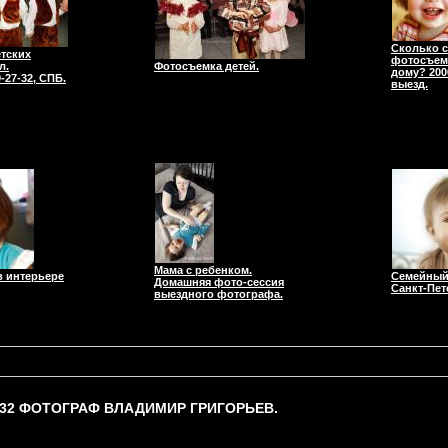
Сколько с
тских
фотосъемк
л.
Фотосъемка детей.
дому? 200
-27-32, СПБ.
выезд.
Мама с ребенком.
в интерьере
Семейный
Домашняя фото-сессия
Санкт-Пет
выездного фотографа.
-32 ФОТОГРАФ ВЛАДИМИР ГРИГОРЬЕВ.