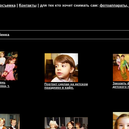
тосъемка
|
Контакты
| для тех кто хочет снимать сам:
фотоаппараты,
бенка
ень
Заказать 
Портрет сделан на детском
ка, т.
детского 
празднике в кафе.