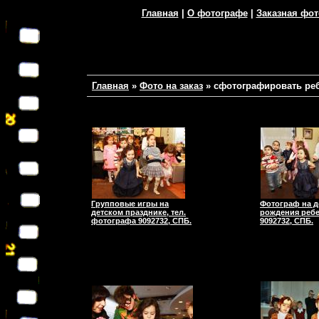
Главная
|
О фотографе
|
Заказная фо
Главная
»
Фото на заказ
»
сфотографировать ре
Групповые игры на
Фотограф на д
детском празднике, тел.
рождения ребен
фотографа 9092732, СПБ.
9092732, СПБ.