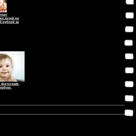
тоит
а детей на
0 рублей за
 фотограф,
ербург.