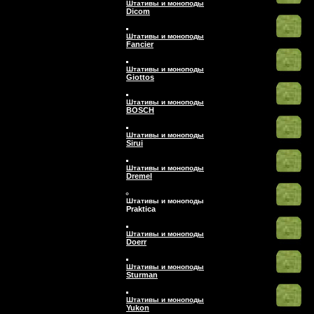
Штативы и моноподы
Dicom
Штативы и моноподы
Fancier
Штативы и моноподы
Giottos
Штативы и моноподы
BOSCH
Штативы и моноподы
Sirui
Штативы и моноподы
Dremel
Штативы и моноподы
Praktica
Штативы и моноподы
Doerr
Штативы и моноподы
Sturman
Штативы и моноподы
Yukon