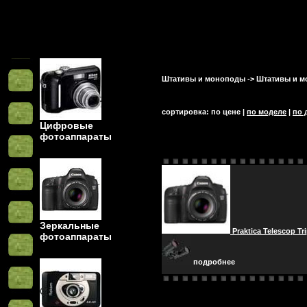
Штативы и моноподы
->
Штативы и м
сортировка: по цене |
по моделе
|
по 
Цифровые
фотоаппараты
Зеркальные
Praktica Telescop Tr
фотоаппараты
подробнее