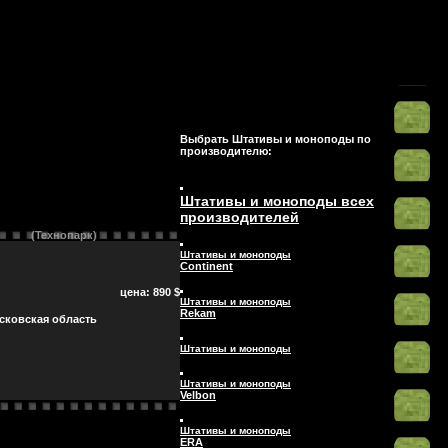
Выбрать Штативы и моноподы по
производителю:
Штативы и моноподы всех
производителей
(Технопарк)
Штативы и моноподы
Continent
цена: 890 $
Штативы и моноподы
Rekam
сковская область
Штативы и моноподы
Штативы и моноподы
Velbon
Штативы и моноподы
ERA