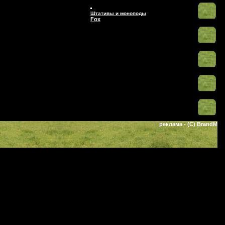
Штативы и моноподы
Fox
реклама
- (C) BrandM