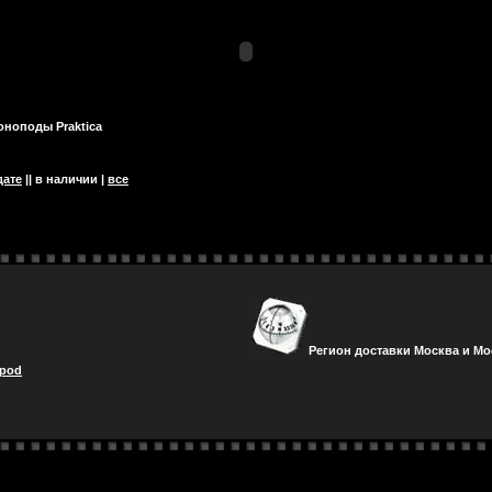
оноподы Praktica
дате
|| в наличии |
все
Регион доставки Москва и Мо
ipod