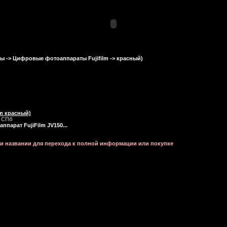
ты
->
Цифровые фотоаппараты Fujifilm
-> красный)
lm красный)
- CПб
парат FujiFilm JV150...
ли названии для перехода к полной информации или покупке