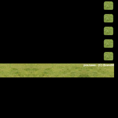
реклама
- (C) BrandM