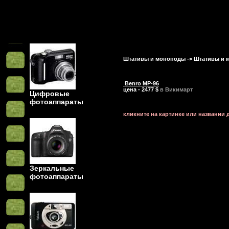
Штативы и моноподы
->
Штативы и 
Benro MP-96
цена - 2477 $
в Викимарт
Цифровые
фотоаппараты
кликните на картинке или названии
Зеркальные
фотоаппараты