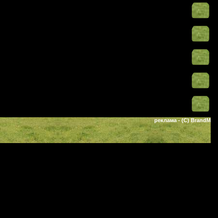
реклама
- (C) BrandM