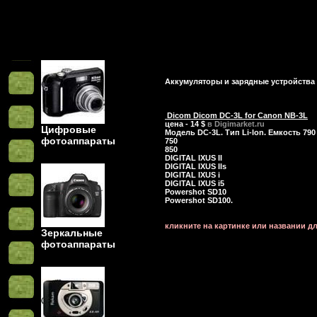
Аккумуляторы и зарядные устройства
Dicom Dicom DC-3L for Canon NB-3L
цена - 14 $
в Digimarket.ru
Цифровые
Модель DC-3L. Тип Li-lon. Емкость 7
фотоаппараты
750
850
DIGITAL IXUS II
DIGITAL IXUS IIs
DIGITAL IXUS i
DIGITAL IXUS i5
Powershot SD10
Powershot SD100.
кликните на картинке или названии д
Зеркальные
фотоаппараты