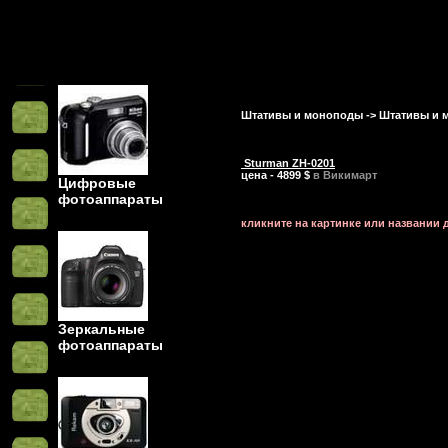
Штативы и моноподы
->
Штативы и 
Sturman ZH-0201
цена - 4899 $
в Викимарт
Цифровые
фотоаппараты
кликните на картинке или названии
Зеркальные
фотоаппараты