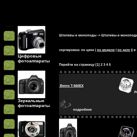
Штативы и моноподы
->
Штативы и монопод
сортировка: по цене |
по моделе
|
по дате
|| в
Цифровые
фотоаппараты
Перейти на страницу [
1
]
2
3
4
5
Benro T-660EX
Р
Зеркальные
фотоаппараты
подробнее