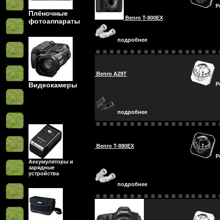
Р
Плёночные
Benro T-800EX
фотоаппараты
подробнее
Benro A29T
Видеокамеры
Р
подробнее
Benro T-880EX
Р
Аккумуляторы и
зарядные
устройства
подробнее