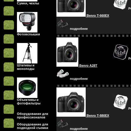
Сумки, чехлы
Р
Benro T-660EX
подробнее
Фотовспышки
Р
Штативы и
Benro A28T
моноподы
подробнее
Объективы и
фотофильтры
Р
Оборудование для
Benro T-880EX
профессионалов
Оборудование для
подводной съемки
подробнее