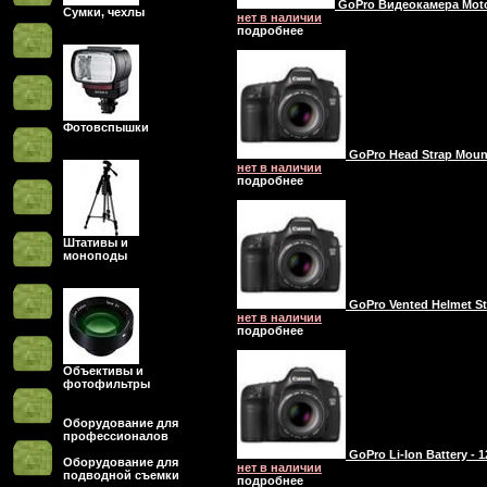
GoPro Видеокамера Motor
Сумки, чехлы
нет в наличии
подробнее
Фотовспышки
GoPro Head Strap Mount
нет в наличии
подробнее
Штативы и
моноподы
GoPro Vented Helmet Str
нет в наличии
подробнее
Объективы и
фотофильтры
Оборудование для
профессионалов
GoPro Li-Ion Battery - 1
Оборудование для
нет в наличии
подводной съемки
подробнее