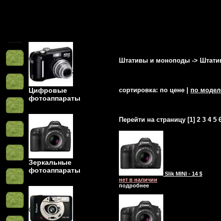
Штативы и моноподы
->
Штати
Цифровые
сортировка: по цене |
по модел
фотоаппараты
Перейти на страницу [
1
]
2
3
4
5
Зеркальные
фотоаппараты
Slik MINI - 14 $
нет в наличии
подробнее